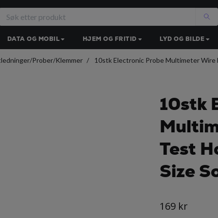
DATA OG MOBIL
HJEM OG FRITID
LYD OG BILDE
tledninger/Prober/Klemmer
10stk Electronic Probe Multimeter Wire L
10stk 
Multim
Test H
Size S
169 kr