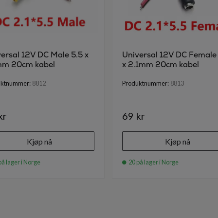
ersal 12V DC Male 5.5 x
Universal 12V DC Female
mm 20cm kabel
x 2.1mm 20cm kabel
uktnummer:
8812
Produktnummer:
8813
kr
69 kr
Kjøp nå
Kjøp nå
på lager i Norge
20 på lager i Norge