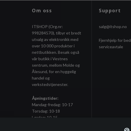
Om oss
Support
ITSHOP (Org.nr:
salg@itshop.no
998284570), tilbyr et bredt
utvalg av elektronikk med
Fjernhjelp for bed
over 10 000 produkter i
serviceavtale
nettbutikken. Besøk også
vår butikk i Vestnes
sentrum, mellom Molde og
Ålesund, for en hyggelig
handel og
verkstedstjenester.
Åpningstider:
Mandag-fredag: 10-17
Torsdag: 10-18
Lørdag: 10-15
🍪