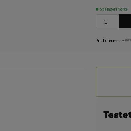
5
på lager i Norge
Produktnummer:
88
Teste