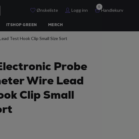
0
Ønskeliste
Logg inn
Handlekurv
ITSHOP GREEN
MERCH
ead Test Hook Clip Small Size Sort
Electronic Probe
eter Wire Lead
ook Clip Small
ort