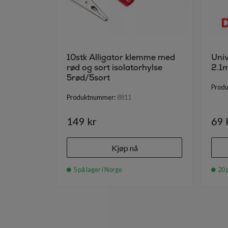
10stk Alligator klemme med
Univ
rød og sort isolatorhylse
2.1
5rød/5sort
Prod
Produktnummer:
8811
149 kr
69 
Kjøp nå
5 på lager i Norge
20 