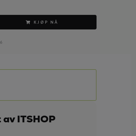
KJØP NÅ
26
t av ITSHOP