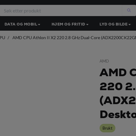
DATA OG MOBIL
HJEM OG FRITID
LYD OG BILDE
PU
AMD CPU Athlon II X2 220 2.8 GHz Dual-Core (ADX2200CK22G
AMD
AMD CP
220 2.
(ADX
Deskt
Brukt