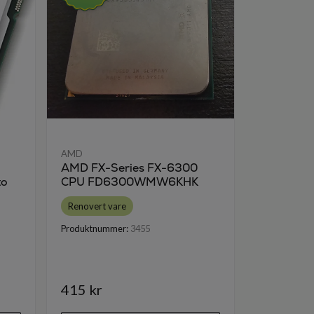
AMD
AMD
AMD FX-Series FX-6300
AMD Semp
to
CPU FD6300WMW6KHK
SDA340
Renovert vare
Renovert v
Produktnummer:
3455
Produktnumm
415 kr
372 kr