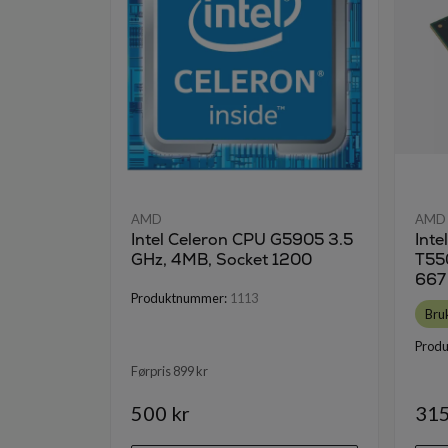
AMD
AMD
Intel Celeron CPU G5905 3.5
Inte
GHz, 4MB, Socket 1200
T55
667
Produktnummer:
1113
Bru
Prod
Førpris 899 kr
500 kr
315