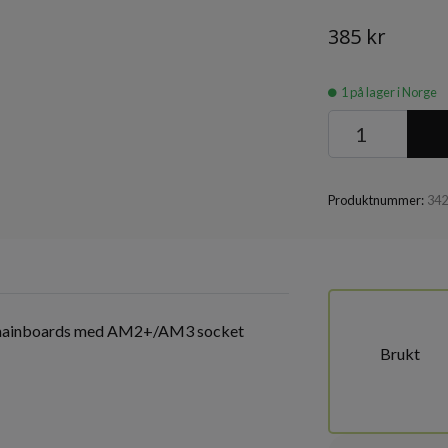
385 kr
1
på lager i Norge
Produktnummer:
34
A mainboards med AM2+/AM3 socket
Brukt