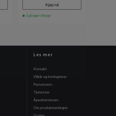
Kjøp nå
1 på lager i Norge
1 på lager i
Les mer
Kontakt
Vilkår og betingelser
Personvern
Tjenester
Åpenhetsloven
Om produkmerkinger
Outlet