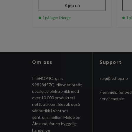
Kjøp nå
1 på lager i Norge
1 på
Om oss
Support
ITSHOP (Org.nr:
salg@itshop.no
998284570), tilbyr et bredt
utvalg av elektronikk med
Fjernhjelp for bed
over 10 000 produkter i
serviceavtale
nettbutikken. Besøk også
vår butikk i Vestnes
sentrum, mellom Molde og
Ålesund, for en hyggelig
handel og