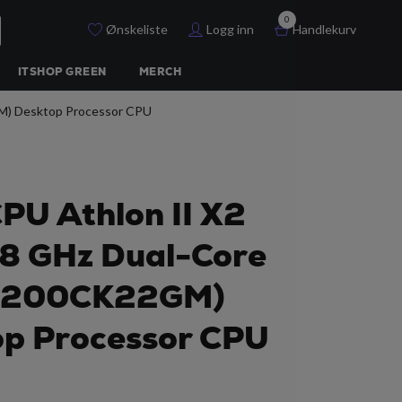
0
Ønskeliste
Logg inn
Handlekurv
ITSHOP GREEN
MERCH
M) Desktop Processor CPU
U Athlon II X2
8 GHz Dual-Core
2200CK22GM)
op Processor CPU