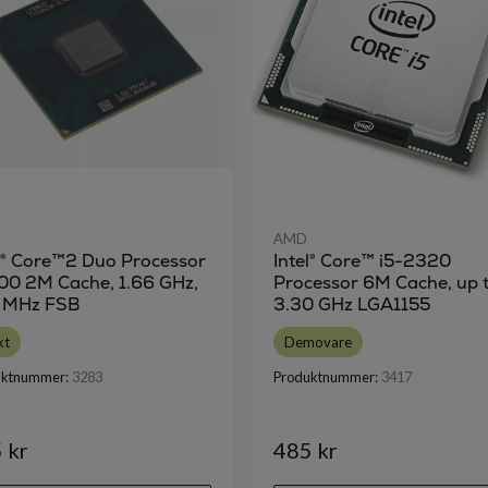
AMD
l® Core™2 Duo Processor
Intel® Core™ i5-2320
00 2M Cache, 1.66 GHz,
Processor 6M Cache, up 
 MHz FSB
3.30 GHz LGA1155
kt
Demovare
uktnummer:
3283
Produktnummer:
3417
 kr
485 kr