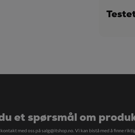
Teste
du et spørsmål om produ
a kontakt med oss på
salg@itshop.no
. Vi kan bistå med å finne rikti