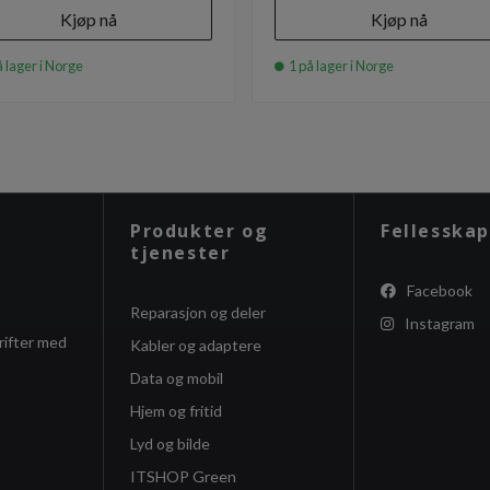
Kjøp nå
Kjøp nå
 lager i Norge
1 på lager i Norge
Produkter og
Fellesskap
tjenester
Facebook
Reparasjon og deler
Instagram
rifter med
Kabler og adaptere
Data og mobil
Hjem og fritid
Lyd og bilde
ITSHOP Green