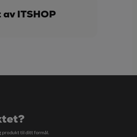
t av ITSHOP
ktet?
g produkt til ditt formål.