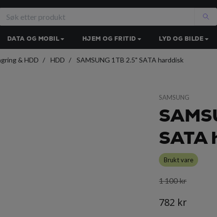
DATA OG MOBIL
HJEM OG FRITID
LYD OG BILDE
agring & HDD
HDD
SAMSUNG 1TB 2.5" SATA harddisk
SAMSUNG
SAMSU
SATA 
Brukt vare
1 100 kr
782 kr