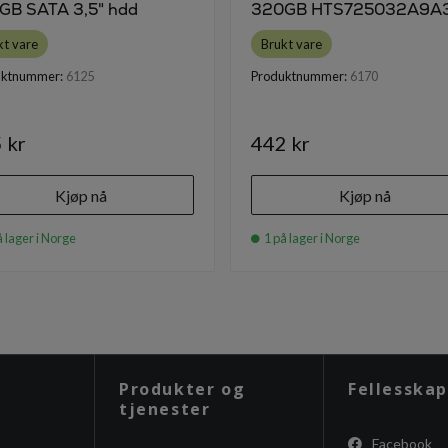
GB SATA 3,5" hdd
320GB HTS725032A9A
kt vare
Brukt vare
uktnummer:
6125
Produktnummer:
6170
 kr
442 kr
Kjøp nå
Kjøp nå
 lager i Norge
1 på lager i Norge
Produkter og
Fellesskap
tjenester
Facebook