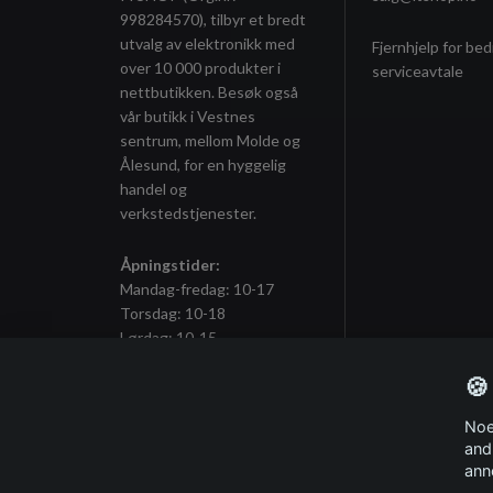
998284570), tilbyr et bredt
utvalg av elektronikk med
Fjernhjelp for bed
over 10 000 produkter i
serviceavtale
nettbutikken. Besøk også
vår butikk i Vestnes
sentrum, mellom Molde og
Ålesund, for en hyggelig
handel og
verkstedstjenester.
Åpningstider:
Mandag-fredag: 10-17
Torsdag: 10-18
Lørdag: 10-15
🍪
Noe
Meld deg på vårt nyhetsbrev
and
ann