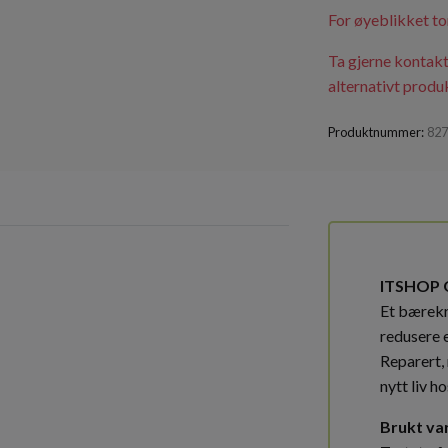
For øyeblikket to
Ta gjerne kontakt
alternativt produk
Produktnummer:
82
ITSHOP 
Et bærekra
redusere 
Reparert, 
nytt liv ho
Brukt va