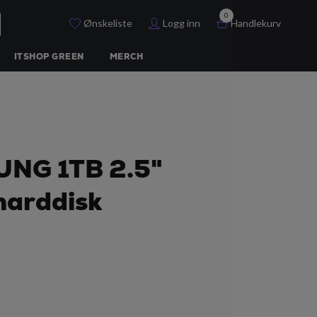
0
Ønskeliste
Logg inn
Handlekurv
ITSHOP GREEN
MERCH
NG 1TB 2.5"
harddisk