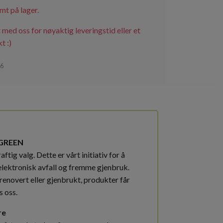
mt på lager.
 med oss for nøyaktig leveringstid eller et
t :)
76
GREEN
ftig valg. Dette er vårt initiativ for å
elektronisk avfall og fremme gjenbruk.
renovert eller gjenbrukt, produkter får
s oss.
re