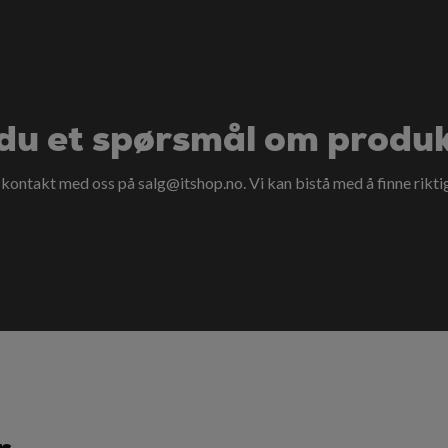
du et spørsmål om produ
a kontakt med oss på
salg@itshop.no
. Vi kan bistå med å finne rikti