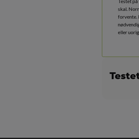
Testet på
skal. Nor
forvente.
nødvendig 
eller uori
Teste