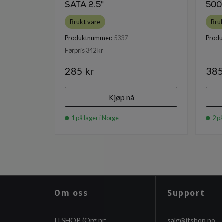
SATA 2.5"
500
Brukt vare
Bru
Produktnummer:
5337
Prod
Førpris 342 kr
285 kr
385
Kjøp nå
1 på lager i Norge
2 på
Om oss
Support
ITSHOP (Org.nr:
salg@itshop.no