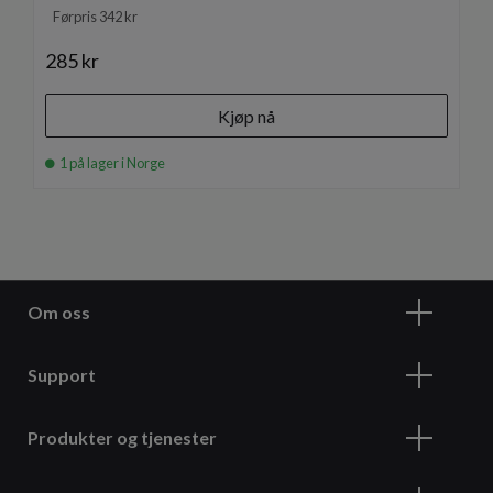
Førpris 342 kr
285 kr
Kjøp nå
1 på lager i Norge
Om oss
Support
Produkter og tjenester