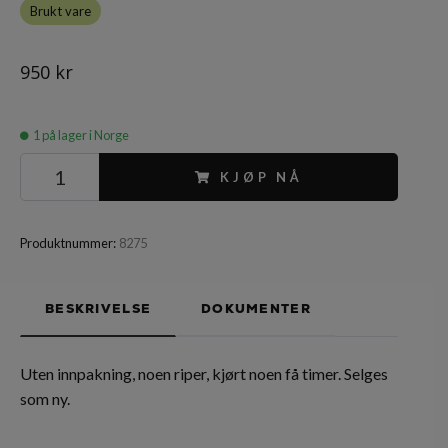
Brukt vare
950 kr
1
på lager i Norge
KJØP NÅ
Produktnummer:
8275
BESKRIVELSE
DOKUMENTER
Uten innpakning, noen riper, kjørt noen få timer. Selges
som ny.