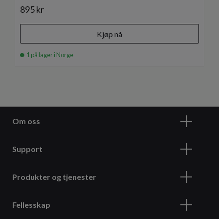
895 kr
Kjøp nå
1 på lager i Norge
Om oss
Support
Produkter og tjenester
Fellesskap