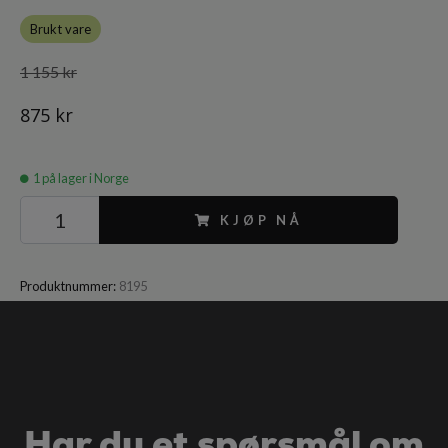
Brukt vare
1 155 kr
875 kr
1
på lager i Norge
KJØP NÅ
Produktnummer:
8195
Har du et spørsmål om