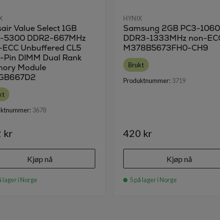
X
HYNIX
air Value Select 1GB
Samsung 2GB PC3-106
-5300 DDR2-667MHz
DDR3-1333MHz non-EC
-ECC Unbuffered CL5
M378B5673FH0-CH9
-Pin DIMM Dual Rank
Brukt
ory Module
GB667D2
Produktnummer:
3719
kt
uktnummer:
3678
 kr
420 kr
Kjøp nå
Kjøp nå
 lager i Norge
5 på lager i Norge