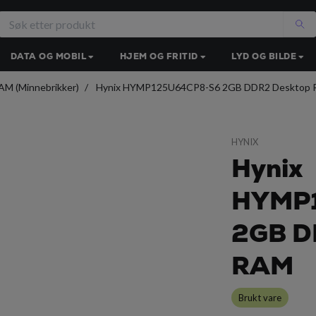
DATA OG MOBIL
HJEM OG FRITID
LYD OG BILDE
AM (Minnebrikker)
Hynix HYMP125U64CP8-S6 2GB DDR2 Desktop
HYNIX
Hynix
HYMP
2GB D
RAM
Brukt vare