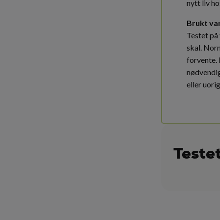
nytt liv ho
Brukt va
Testet på
skal. Nor
forvente.
nødvendig 
eller uori
Teste