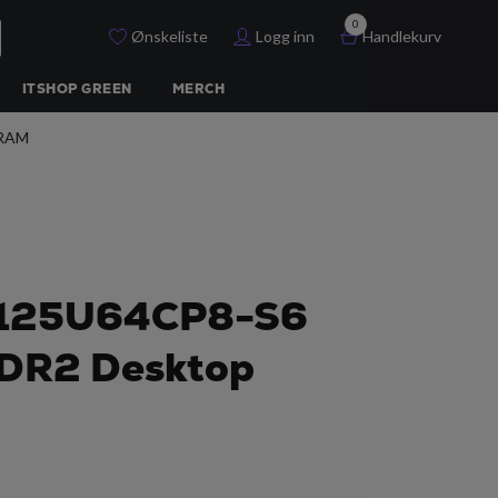
0
Ønskeliste
Logg inn
Handlekurv
ITSHOP GREEN
MERCH
 RAM
125U64CP8-S6
DR2 Desktop