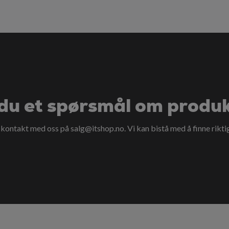
du et spørsmål om produ
a kontakt med oss på
salg@itshop.no
. Vi kan bistå med å finne rikti