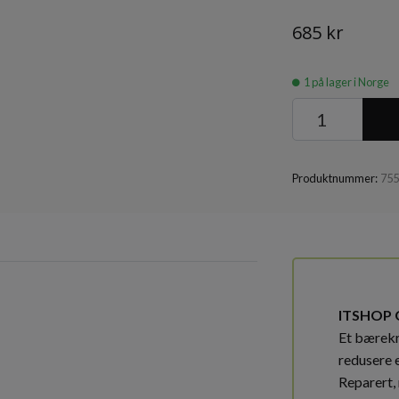
685 kr
1
på lager i Norge
Produktnummer:
75
ITSHOP 
Et bærekra
redusere 
Reparert, 