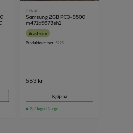
HYNIX
HYNIX
00
Samsung 2GB PC3-8500
Micron 4
C
m471b5673eh1
DDR3 16
MT16KFT
Brukt vare
Brukt vare
Produktnummer:
5925
Produktnumm
583 kr
592 kr
Kjøp nå
2 på lager i Norge
1 på lager i