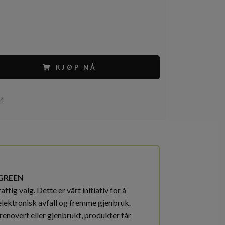
KJØP NÅ
54
GREEN
ftig valg. Dette er vårt initiativ for å
elektronisk avfall og fremme gjenbruk.
renovert eller gjenbrukt, produkter får