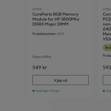
HYNIX
HYNI
CoreParts 8GB Memory
Cors
Module for HP 1600Mhz
PC2
DDR3 Major DIMM
non
240
Mem
Produktnummer:
3029
VS1
Bru
Prod
Førpris 699 kr
549 kr
592
Kjøp nå
4 på lager i Norge
4 på