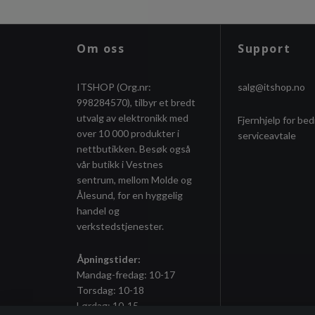
Om oss
Support
ITSHOP (Org.nr:
salg@itshop.no
998284570), tilbyr et bredt
utvalg av elektronikk med
Fjernhjelp for bed
over 10 000 produkter i
serviceavtale
nettbutikken. Besøk også
vår butikk i Vestnes
sentrum, mellom Molde og
Ålesund, for en hyggelig
handel og
verkstedstjenester.
Åpningstider:
Mandag-fredag: 10-17
Torsdag: 10-18
Lørdag: 10-15