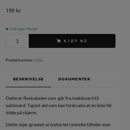
199 kr
1
på lager i Norge
KJØP NÅ
Produktnummer:
2066
BESKRIVELSE
DOKUMENTER
Dette er flexkabelen som går fra mainboard til
subboard. Typisk del som kan forårsake at en ikke får
bilde på skjerm.
Dette skjer grunnet at batteriet i enkelte tilfeller eser