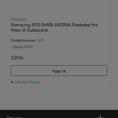
SAMSUNG
Samsung A70 GH59-15076A Flexkabel fra
Main til Subboard.
Produktnummer:
2478
Førpris 299 kr
220 kr
Kjøp nå
1 på lager i Norge
Om oss