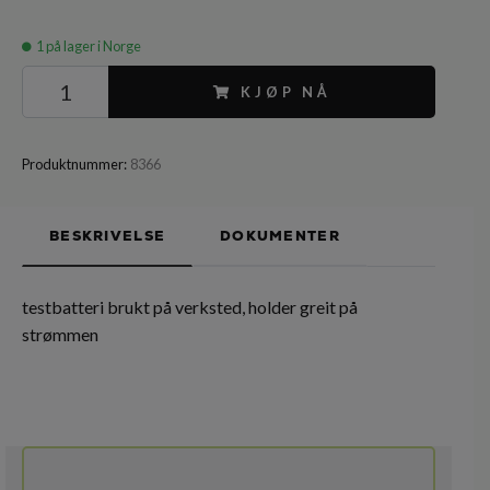
1
på lager i Norge
KJØP NÅ
Produktnummer:
8366
BESKRIVELSE
DOKUMENTER
testbatteri brukt på verksted, holder greit på
strømmen