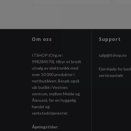
Om oss
Support
ITSHOP (Org.nr:
salg@itshop.no
998284570), tilbyr et bredt
utvalg av elektronikk med
Fjernhjelp for bed
over 10 000 produkter i
serviceavtale
nettbutikken. Besøk også
vår butikk i Vestnes
sentrum, mellom Molde og
Ålesund, for en hyggelig
handel og
verkstedstjenester.
Åpningstider: