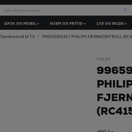
DATA OG MOBIL
HJEM OG FRITID
LYD OG BILDE
Fjernkontroll til TV
996592001457 PHILIPS FJERNKONTROLL (RC4
PHILIPS
9965
PHILI
FJER
(RC41