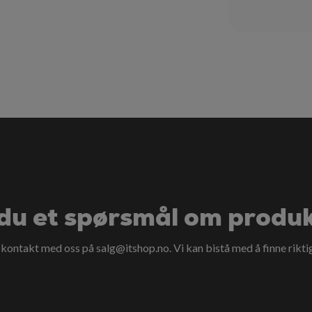
du et spørsmål om produ
a kontakt med oss på
salg@itshop.no
. Vi kan bistå med å finne rikti