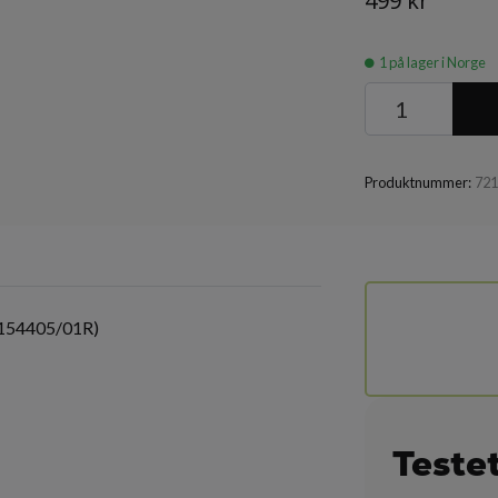
499 kr
1
på lager i Norge
Produktnummer:
72
154405/01R)
Teste