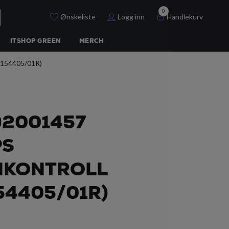
0
Ønskeliste
Logg inn
Handlekurv
ITSHOP GREEN
MERCH
154405/01R)
92001457
PS
NKONTROLL
54405/01R)