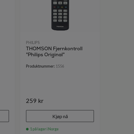
PHILIPS
PHILIPS
THOMSON Fjernkontroll
NEDIS uni
"Philips Original"
varmepump
Produktnummer:
1556
Produktnumm
259 kr
499 kr
Kjøp nå
1 på lager i Norge
6 på lager i