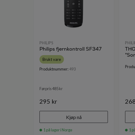
PHILIPS
PHILI
Philips fjernkontroll SF347
THO
"Son
Brukt vare
Prod
Produktnummer:
493
Førpris 485 kr
295 kr
268
Kjøp nå
1 på lager i Norge
1 på