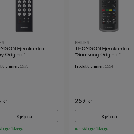
PS
PHILIPS
MSON Fjernkontroll
THOMSON Fjernkontroll
y Original"
"Samsung Original"
uktnummer:
1553
Produktnummer:
1554
 kr
259 kr
Kjøp nå
Kjøp nå
 lager i Norge
1 på lager i Norge