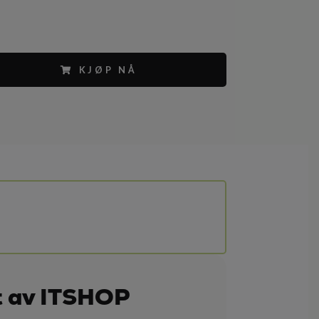
KJØP NÅ
1
t av ITSHOP