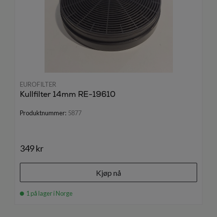
EUROFILTER
Kullfilter 14mm RE-19610
Produktnummer:
5877
349 kr
Kjøp nå
1 på lager i Norge