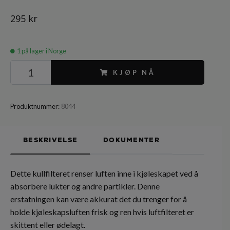
295 kr
1
på lager i Norge
KJØP NÅ
Produktnummer:
8044
BESKRIVELSE
DOKUMENTER
Dette kullfilteret renser luften inne i kjøleskapet ved å
absorbere lukter og andre partikler. Denne
erstatningen kan være akkurat det du trenger for å
holde kjøleskapsluften frisk og ren hvis luftfilteret er
skittent eller ødelagt.