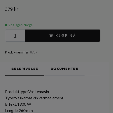
379 kr
2
på lager i Norge
KJØP NÅ
Produktnummer:
8787
BESKRIVELSE
DOKUMENTER
Produkttype:Vaskemasin
Type:Vaskemaskin varmeelement
Effekt:1900 W
Lengde:260 mm