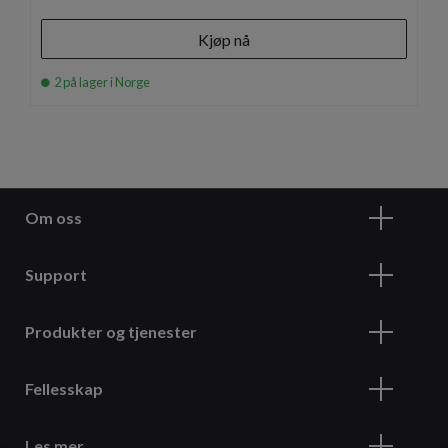
Kjøp nå
2 på lager i Norge
Om oss
Support
Produkter og tjenester
Fellesskap
Les mer