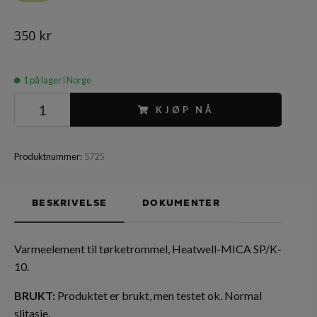
350 kr
1
på lager i Norge
KJØP NÅ
Produktnummer:
5725
BESKRIVELSE
DOKUMENTER
Varmeelement til tørketrommel, Heatwell-MICA SP/K-
10.
BRUKT:
Produktet er brukt, men testet ok. Normal
slitasje.