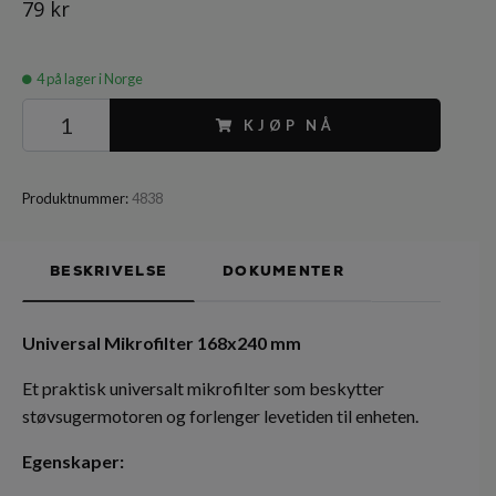
79 kr
4
på lager i Norge
KJØP NÅ
Produktnummer:
4838
BESKRIVELSE
DOKUMENTER
Universal Mikrofilter 168x240 mm
Et praktisk universalt mikrofilter som beskytter
støvsugermotoren og forlenger levetiden til enheten.
Egenskaper: