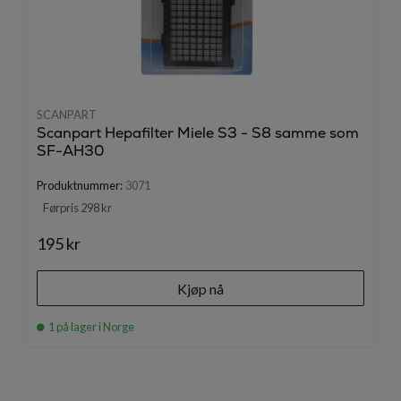
SCANPART
Scanpart Hepafilter Miele S3 - S8 samme som
SF-AH30
Produktnummer:
3071
Førpris 298 kr
195 kr
Kjøp nå
1 på lager i Norge