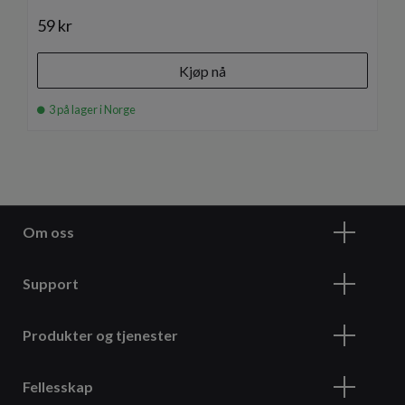
59 kr
Kjøp nå
3 på lager i Norge
Om oss
Support
Produkter og tjenester
Fellesskap