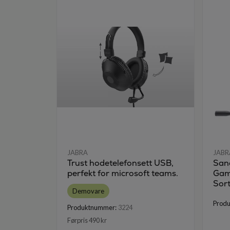
JABRA
JABR
Trust hodetelefonsett USB,
San
perfekt for microsoft teams.
Gam
Sor
Demovare
Prod
Produktnummer:
3224
Førpris 490 kr