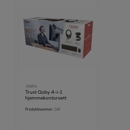
JABRA
JABRA
Trust Qoby 4-i-1
Logitech 
hjemmekontorsett
Headset |
| G435
Produktnummer:
268
Produktnumm
Førpris 1 290 