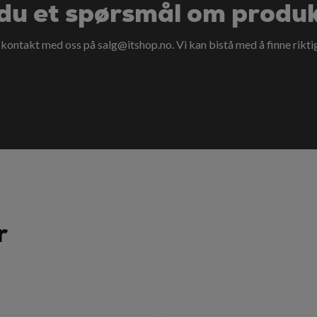
du et spørsmål om produ
a kontakt med oss på
salg@itshop.no
. Vi kan bistå med å finne rikti
r