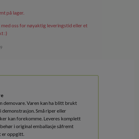
mt på lager.
 med oss for nøyaktig leveringstid eller et
t :)
59
re
en demovare. Varen kan ha blitt brukt
i demonstrasjon. Små riper eller
ker kan forekomme. Leveres komplett
lbehør i original emballasje såfremt
 er oppgitt.