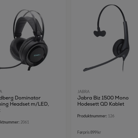
A
JABRA
dberg Dominator
Jabra Biz 1500 Mono
ing Headset m/LED,
Hodesett QD Kablet
t
Produktnummer:
126
uktnummer:
2061
Førpris 899 kr