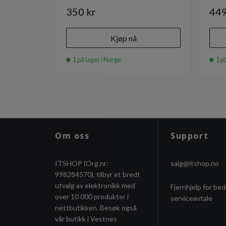
350 kr
449
Kjøp nå
1 på lager i Norge
1 på
Om oss
Support
ITSHOP (Org.nr:
salg@itshop.no
998284570), tilbyr et bredt
utvalg av elektronikk med
Fjernhjelp for bed
over 10 000 produkter i
serviceavtale
nettbutikken. Besøk også
vår butikk i Vestnes