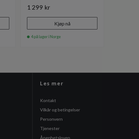
1 299 kr
685 kr
Kjøp nå
4 på lager i Norge
10 på lager
Les mer
Kontakt
Vilkår og betingelser
Personvern
Tjenester
Åpenhetsloven