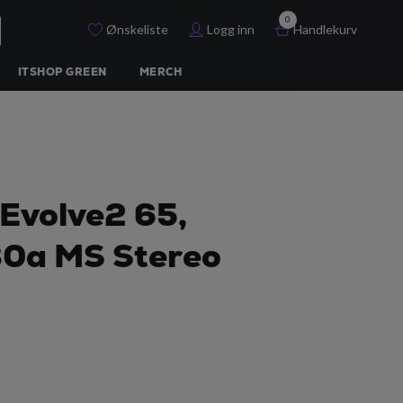
0
Ønskeliste
Logg inn
Handlekurv
ITSHOP GREEN
MERCH
Evolve2 65,
80a MS Stereo