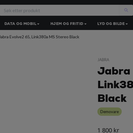
DATA OG MOBIL
HJEM OG FRITID
LYD OG BILDE
abra Evolve2 65, Link380a MS Stereo Black
JABRA
Jabra 
Link3
Black
Demovare
1 800 kr