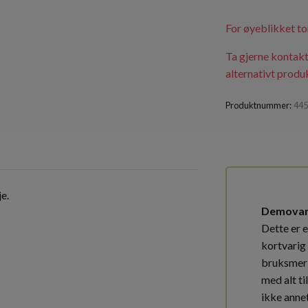
For øyeblikket to
Ta gjerne kontakt
alternativt produk
Produktnummer:
44
je.
Demova
Dette er 
kortvarig 
bruksmer
med alt ti
ikke annet