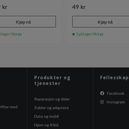
 kr
49 kr
Kjøp nå
Kjøp nå
 lager i Norge
1 på lager i Norge
Produkter og
Fellesskap
tjenester
Facebook
Reparasjon og deler
Instagram
rifter med
Kabler og adaptere
Data og mobil
Hjem og fritid