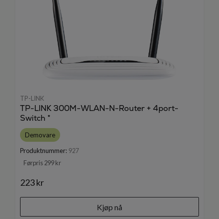
TP-LINK
TP-LINK 300M-WLAN-N-Router + 4port-
Switch *
Demovare
Produktnummer:
927
Førpris 299 kr
223 kr
Kjøp nå