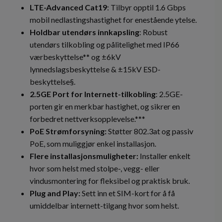
LTE-Advanced Cat19
: Tilbyr opptil 1.6 Gbps
mobil nedlastingshastighet for enestående ytelse.
Holdbar utendørs innkapsling
: Robust
utendørs tilkobling og pålitelighet med IP66
værbeskyttelse** og ±6kV
lynnedslagsbeskyttelse & ±15kV ESD-
beskyttelse§.
2.5GE Port for Internett-tilkobling
: 2.5GE-
porten gir en merkbar hastighet, og sikrer en
forbedret nettverksopplevelse.***
PoE Strømforsyning:
Støtter 802.3at og passiv
PoE, som muliggjør enkel installasjon.
Flere installasjonsmuligheter:
Installer enkelt
hvor som helst med stolpe-, vegg- eller
vindusmontering for fleksibel og praktisk bruk.
Plug and Play:
Sett inn et SIM-kort for å få
umiddelbar internett-tilgang hvor som helst.