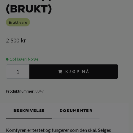
(BRUKT)
Brukt vare
2 500 kr
1
på lager i Norge
KJØP NÅ
Produktnummer:
8847
BESKRIVELSE
DOKUMENTER
Komfyren er testet og fungerer som den skal. Selges