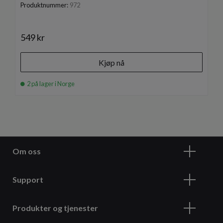
Produktnummer:
972
549 kr
Kjøp nå
2 på lager i Norge
Om oss
Support
Produkter og tjenester