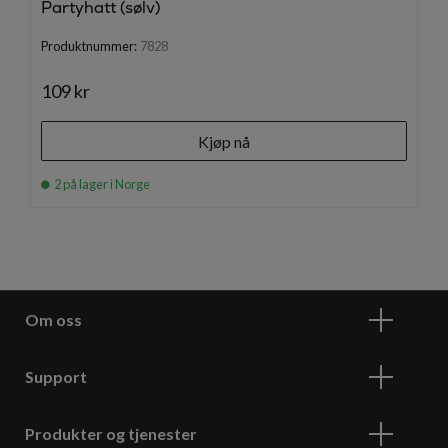
Partyhatt (sølv)
Produktnummer:
7828
109 kr
Kjøp nå
2 på lager i Norge
Om oss
Support
Produkter og tjenester