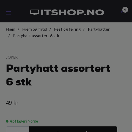
0
Hjem
Hjem og fritid
Fest og feiring
Partyhatter
Partyhatt assortert 6 stk
JOKER
Partyhatt assortert
6 stk
49 kr
4
på lager i Norge