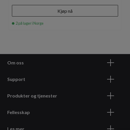
Kjøp nå
2 på lager i Norge
Om oss
Support
Produkter og tjenester
Fellesskap
Les mer