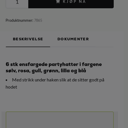
KJØP NÅ
Produktnummer:
7865
BESKRIVELSE
DOKUMENTER
6 stk ensfargede partyhatter i fargene
sølv, rosa, gull, grønn, lilla og blå
Med strikk under haken slik at de sitter godt på
hodet