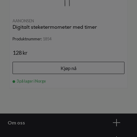
AANONSEN
Digitalt steketermometer med timer
Produktnummer:
1854
128 kr
Kjøp nå
3 på lager i Norge
Om oss