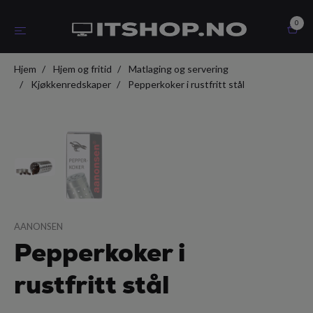
0
Hjem
Hjem og fritid
Matlaging og servering
Kjøkkenredskaper
Pepperkoker i rustfritt stål
AANONSEN
Pepperkoker i
rustfritt stål