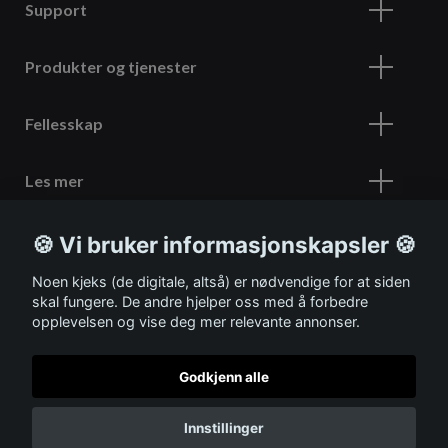
Support
Produkter og tjenester
Fellesskap
Les mer
🍪 Vi bruker informasjonskapsler 🍪
Meld deg på vårt nyhetsbrev
Noen kjeks (de digitale, altså) er nødvendige for at siden
skal fungere. De andre hjelper oss med å forbedre
opplevelsen og vise deg mer relevante annonser.
Godkjenn alle
© 2026 ITSHOP
Innstillinger