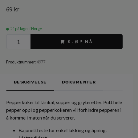
69 kr
24
på lager i Norge
KJØP NÅ
Produktnummer:
4977
BESKRIVELSE
DOKUMENTER
Pepperkoker til fårikål, supper og gryteretter. Putt hele
pepper oppi og pepperkokeren vil forhindre pepperen i
å komme i maten når du serverer.
B
ajonettfeste for enkel lukking og åpning
.
Matgodkjent.