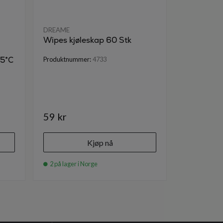
DREAME
DREAME
Wipes kjøleskap 60 Stk
Scanpart 
vaskemas
45*C
Produktnummer:
4733
Produktnumm
59 kr
129 kr
Kjøp nå
2 på lager i Norge
3 på lager i