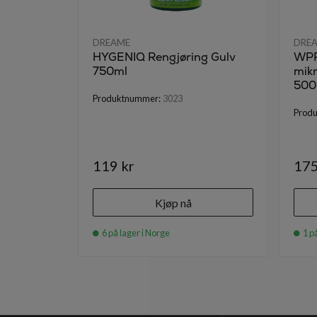
DREAME
DRE
HYGENIQ Rengjøring Gulv
WPR
750ml
mik
500
Produktnummer:
3023
Prod
119 kr
175
Kjøp nå
6 på lager i Norge
1 på