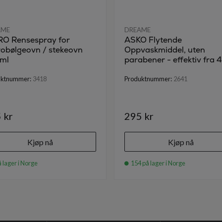
AME
DREAME
O Rensespray for
ASKO Flytende
robølgeovn / stekeovn
Oppvaskmiddel, uten
ml
parabener - effektiv fra 
uktnummer:
3418
Produktnummer:
2641
 kr
295 kr
Kjøp nå
Kjøp nå
 lager i Norge
154 på lager i Norge