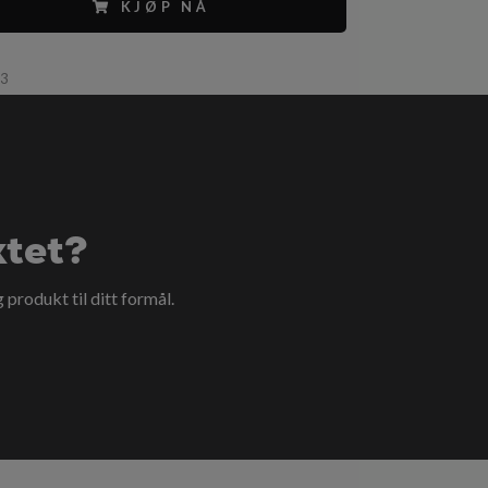
KJØP NÅ
63
ktet?
g produkt til ditt formål.