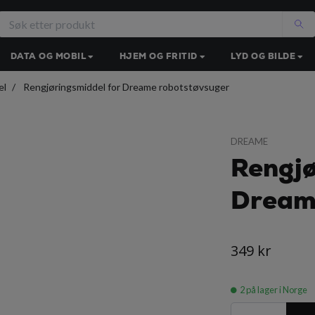
DATA OG MOBIL
HJEM OG FRITID
LYD OG BILDE
el
Rengjøringsmiddel for Dreame robotstøvsuger
DREAME
Rengjø
Dream
349 kr
2
på lager i Norge