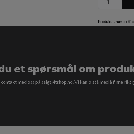
Produktnummer:
81
du et spørsmål om produ
a kontakt med oss på
salg@itshop.no
. Vi kan bistå med å finne rikti