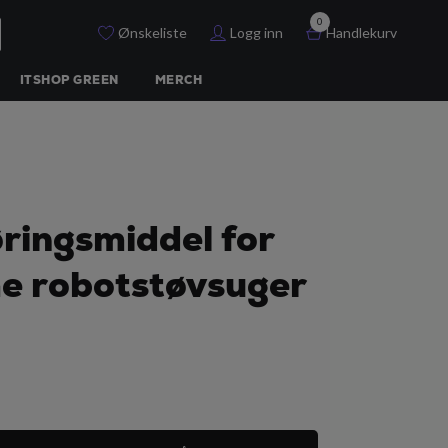
0
Ønskeliste
Logg inn
Handlekurv
ITSHOP GREEN
MERCH
ringsmiddel for
e robotstøvsuger