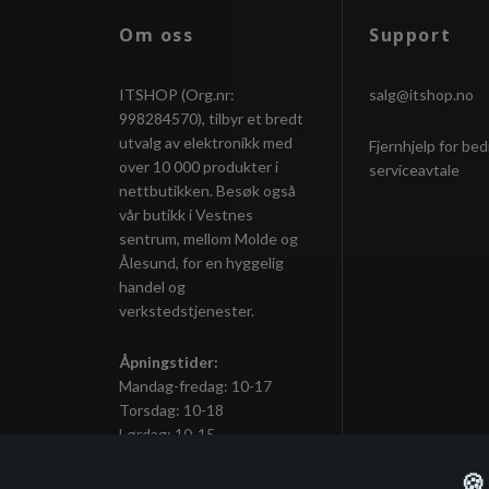
Om oss
Support
ITSHOP (Org.nr:
salg@itshop.no
998284570), tilbyr et bredt
utvalg av elektronikk med
Fjernhjelp for bed
over 10 000 produkter i
serviceavtale
nettbutikken. Besøk også
vår butikk i Vestnes
sentrum, mellom Molde og
Ålesund, for en hyggelig
handel og
verkstedstjenester.
Åpningstider:
Mandag-fredag: 10-17
Torsdag: 10-18
Lørdag: 10-15
🍪