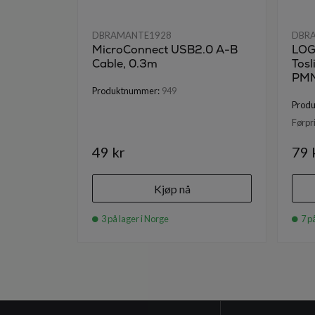
DBRAMANTE1928
DBR
MicroConnect USB2.0 A-B
LOG
Cable, 0.3m
Tosl
PMM
Produktnummer:
949
Prod
Førpri
49 kr
79 
Kjøp nå
3 på lager i Norge
7 på