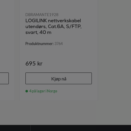
DBRAMANTE1928
DBRAMANT
LOGILINK nettverkskabel
Utenpålig
utendørs, Cat.6A, S/FTP,
Keystone
svart, 40 m
lukkeklaff,
Produktnummer:
3764
Produktnumm
695 kr
79 kr
Kjøp nå
4 på lager i Norge
20 på lager