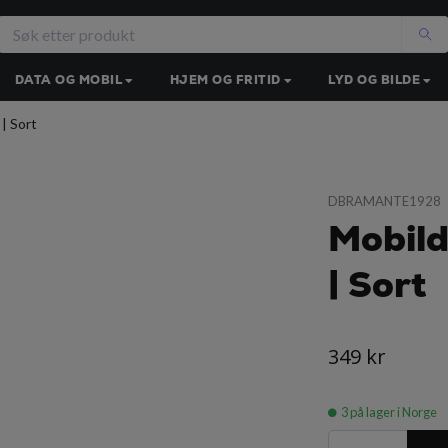
DATA OG MOBIL
HJEM OG FRITID
LYD OG BILDE
| Sort
DBRAMANTE1928
Mobild
| Sort
349 kr
3
på lager i Norge