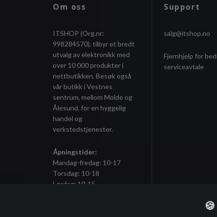
Om oss
Support
ITSHOP (Org.nr:
salg@itshop.no
998284570), tilbyr et bredt
utvalg av elektronikk med
Fjernhjelp for bed
over 10 000 produkter i
serviceavtale
nettbutikken. Besøk også
vår butikk i Vestnes
sentrum, mellom Molde og
Ålesund, for en hyggelig
handel og
verkstedstjenester.
Åpningstider:
Mandag-fredag: 10-17
Torsdag: 10-18
Lørdag: 10-15
🍪