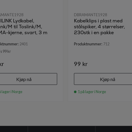
AMANTE1928
DBRAMANTE1928
ILINK Lydkabel,
Kabelklips i plast med
ink/M til Toslink/M,
stålspiker, 4 størrelser,
A-kjerne, svart, 3 m
230stk i en pakke
uktnummer:
2401
Produktnummer:
712
s 99 kr
kr
99 kr
Kjøp nå
Kjøp nå
 lager i Norge
1 på lager i Norge