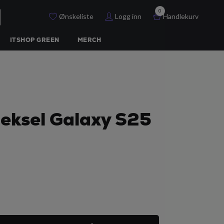
0
Ønskeliste
Logg inn
Handlekurv
ITSHOP GREEN
MERCH
eksel Galaxy S25