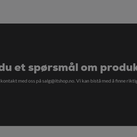
du et spørsmål om produ
a kontakt med oss på
salg@itshop.no
. Vi kan bistå med å finne rikti