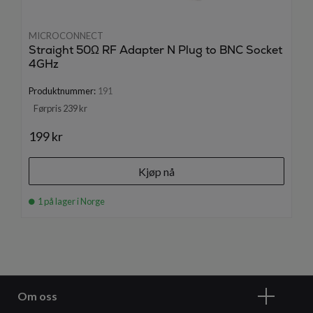
MICROCONNECT
Straight 50Ω RF Adapter N Plug to BNC Socket
4GHz
Produktnummer:
191
Førpris 239 kr
199 kr
Kjøp nå
1 på lager i Norge
Om oss