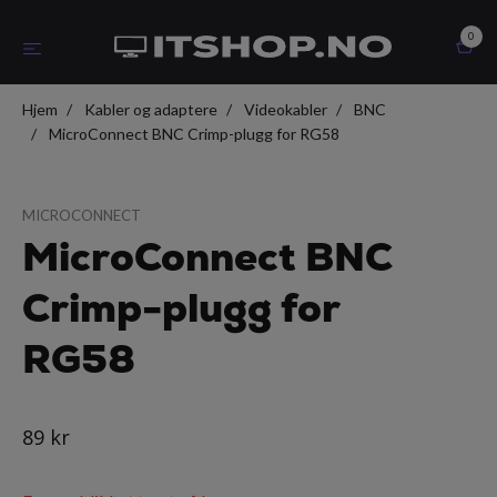
0
Hjem
Kabler og adaptere
Videokabler
BNC
MicroConnect BNC Crimp-plugg for RG58
MICROCONNECT
MicroConnect BNC
Crimp-plugg for
RG58
89 kr