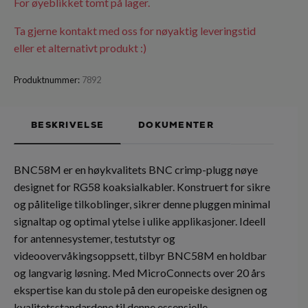
For øyeblikket tomt på lager.
Ta gjerne kontakt med oss for nøyaktig leveringstid
eller et alternativt produkt :)
Produktnummer:
7892
BESKRIVELSE
DOKUMENTER
BNC58M er en høykvalitets BNC crimp-plugg nøye
designet for RG58 koaksialkabler. Konstruert for sikre
og pålitelige tilkoblinger, sikrer denne pluggen minimal
signaltap og optimal ytelse i ulike applikasjoner. Ideell
for antennesystemer, testutstyr og
videoovervåkingsoppsett, tilbyr BNC58M en holdbar
og langvarig løsning. Med MicroConnects over 20 års
ekspertise kan du stole på den europeiske designen og
kvalitetsstandardene til denne essensielle