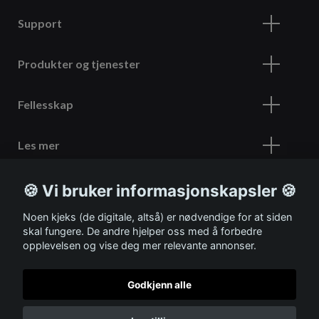
Support
Produkter og tjenester
Fellesskap
Les mer
🍪 Vi bruker informasjonskapsler 🍪
Meld deg på vårt nyhetsbrev
Noen kjeks (de digitale, altså) er nødvendige for at siden
skal fungere. De andre hjelper oss med å forbedre
opplevelsen og vise deg mer relevante annonser.
Godkjenn alle
© 2026 ITSHOP