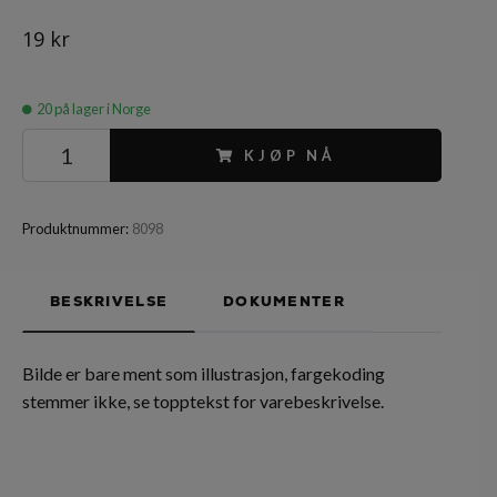
19 kr
20
på lager i Norge
KJØP NÅ
Produktnummer:
8098
BESKRIVELSE
DOKUMENTER
Bilde er bare ment som illustrasjon, fargekoding
stemmer ikke, se topptekst for varebeskrivelse.