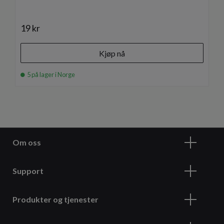
19 kr
Kjøp nå
5 på lager i Norge
Om oss
Support
Produkter og tjenester