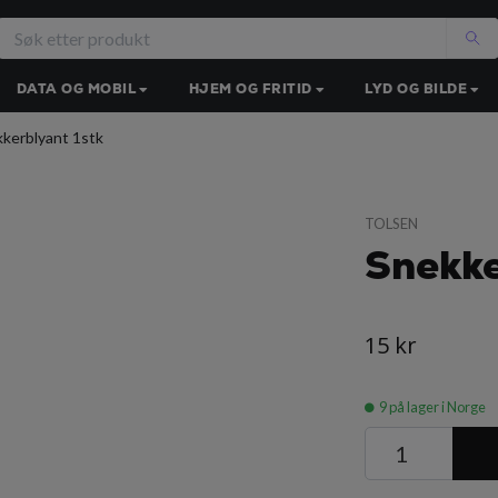
DATA OG MOBIL
HJEM OG FRITID
LYD OG BILDE
kerblyant 1stk
TOLSEN
Snekke
15 kr
9
på lager i Norge