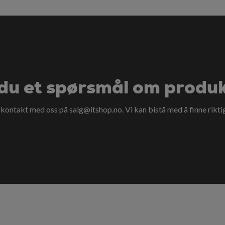
du et spørsmål om produ
a kontakt med oss på
salg@itshop.no
. Vi kan bistå med å finne rikti