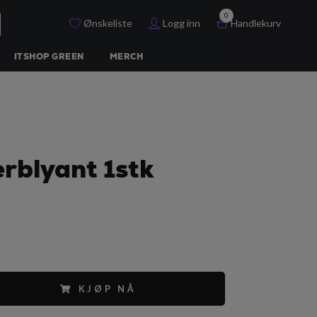
0
Ønskeliste
Logg inn
Handlekurv
ITSHOP GREEN
MERCH
rblyant 1stk
KJØP NÅ