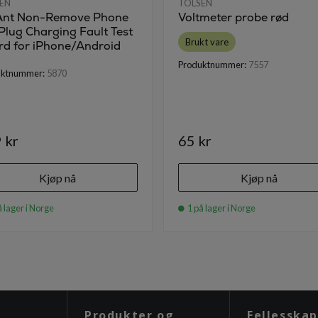
EN
TOLSEN
nt Non-Remove Phone
Voltmeter probe rød
 Plug Charging Fault Test
Brukt vare
rd for iPhone/Android
Produktnummer:
7557
uktnummer:
5870
 kr
65 kr
Kjøp nå
Kjøp nå
 lager i Norge
1 på lager i Norge
Produkter og
Fellesskap