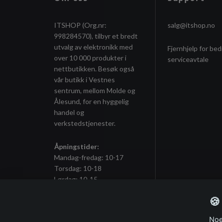
ITSHOP (Org.nr:
salg@itshop.no
998284570), tilbyr et bredt
utvalg av elektronikk med
Fjernhjelp for bed
over 10 000 produkter i
serviceavtale
nettbutikken. Besøk også
vår butikk i Vestnes
sentrum, mellom Molde og
Ålesund, for en hyggelig
handel og
verkstedstjenester.
Åpningstider:
Mandag-fredag: 10-17
Torsdag: 10-18
Lørdag: 10-15
🍪
Noe