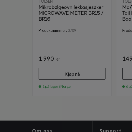
TOLSEN
TOLS
Mikrobølgeovn lekkasjesøker
MaA
MICROWAVE METER BR15 /
Tail
BR16
Boa
Produktnummer:
3709
Prod
1 990 kr
149
Kjøp nå
1 på lager i Norge
6 på
Om oss
Support