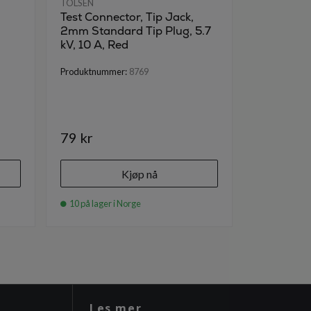
TOLSEN
TOLSEN
Test Connector, Tip Jack,
Test Conne
2mm Standard Tip Plug, 5.7
2mm Stand
kV, 10 A, Red
kV, 10 A, 
Produktnummer:
8769
Produktnumm
79 kr
79 kr
Kjøp nå
10 på lager i Norge
10 på lager
Les mer